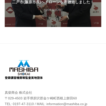
二戸市(藤原市長)へドローンを寄贈致しました！
2020年12月25日
真柴商会 株式会社
〒029-4503 岩⼿県胆沢郡⾦ケ崎町⻄根上餅⽥60
TEL: 0197-47-3110 / MAIL: information@mashiba.co.jp