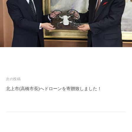
a
p
投
次の投稿
稿
北上市(高橋市長)へドローンを寄贈致しました！
ナ
ビ
ゲ
ー
シ