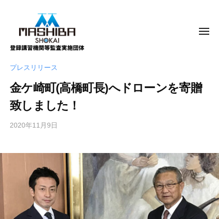
m
コ
a
ン
s
テ
メ
h
ニ
ン
ュ
i
ー
b
ツ
m
真
プレスリリース
a
へ
a
柴
.
ス
金ケ崎町(高橋町長)へドローンを寄贈
商
s
c
キ
会
h
致しました！
o
株
ッ
i
.
式
プ
2020年11月9日
b
j
b
会
y
p
a
社
m
.
a
c
s
o
h
i
.
b
j