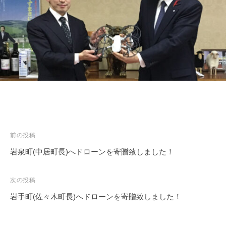
a
p
投
前の投稿
稿
岩泉町(中居町長)へドローンを寄贈致しました！
ナ
ビ
次の投稿
ゲ
岩手町(佐々木町長)へドローンを寄贈致しました！
ー
シ