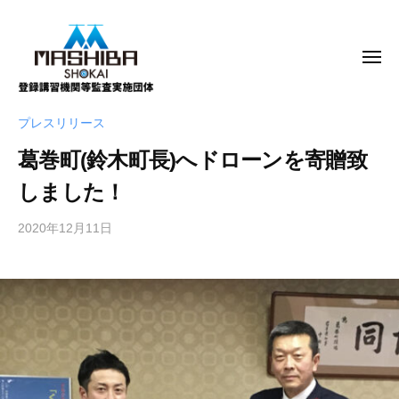
m
コ
a
ン
s
テ
メ
h
ニ
ン
ュ
i
ー
b
ツ
m
真
プレスリリース
a
へ
a
柴
.
ス
葛巻町(鈴木町長)へドローンを寄贈致
商
s
c
キ
会
h
しました！
o
株
ッ
i
.
式
プ
2020年12月11日
b
j
b
会
y
p
a
社
m
.
a
c
s
o
h
i
.
b
j