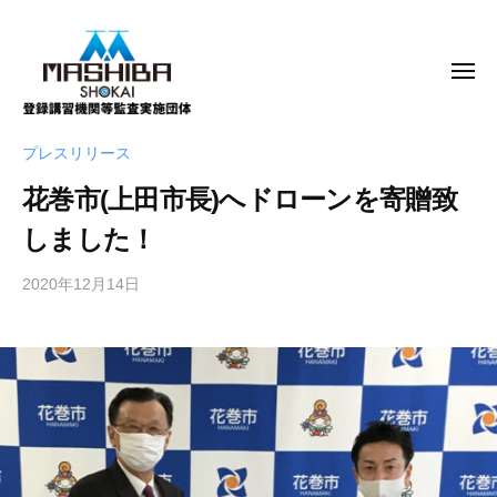
m
コ
a
ン
s
テ
メ
h
ニ
ン
ュ
i
ー
b
ツ
m
真
プレスリリース
a
へ
a
柴
.
ス
花巻市(上田市長)へドローンを寄贈致
商
s
c
キ
会
h
しました！
o
株
ッ
i
.
式
プ
2020年12月14日
b
j
b
会
y
p
a
社
m
.
a
c
s
o
h
i
.
b
j