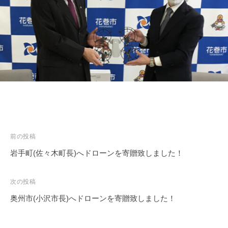
a
p
投
前の投稿
稿
岩手町(佐々木町長)へドローンを寄贈致しました！
ナ
ビ
次の投稿
ゲ
奥州市(小沢市長)へドローンを寄贈致しました！
ー
シ